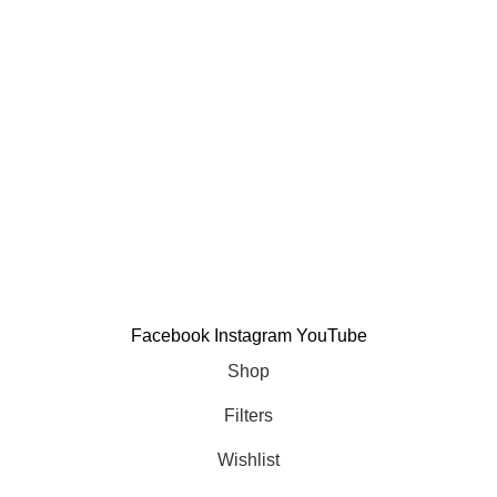
Reiki
Theta healing
NLP
Υπνοθεραπεία
Krhem Sekhem
Holistic Center More Courses
Holistic Wellness Festival
Holistic Wellness Summit
Facebook
Instagram
YouTube
Shop
Filters
Wishlist