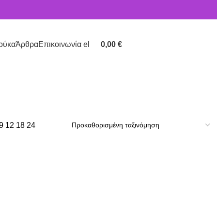
ούκα
Άρθρα
Επικοινωνία el
0,00
€
PRODUCTS
ΣΕΜΙΝΆΡΙΑ
0 PRODUCTS
9
12
18
24