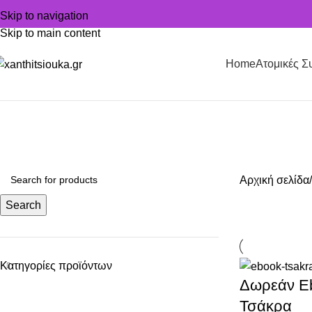
Skip to navigation
Skip to main content
Home
Ατομικές Σ
Categories
BREATHWORK
1 PRODUCT
EBOOKS
6 PRODUCTS
WORKSH
Αρχική σελίδα
Search
Κατηγορίες προϊόντων
Δωρεάν Eb
Τσάκρα