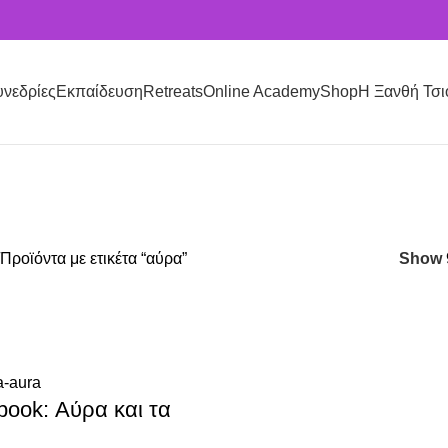
υνεδρίες
Εκπαίδευση
Retreats
Online Academy
Shop
Η Ξανθή Τσι
EETS
0 PRODUCTS
ΔΙΑΛΟΓΙΣΜΟΊ
0 PRODUCTS
ΕΚΠΑΙΔΕΥΤΙΚΌ ΥΛΙΚΌ
0 
Προϊόντα με ετικέτα “αύρα”
Show
ook: Αύρα και τα